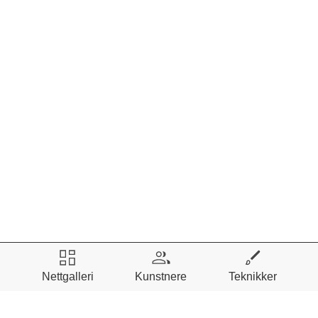
Nettgalleri
Kunstnere
Teknikker
I nettgalleriet er det bilder du kan ramme inn på
skjermen din, fra et stort utvalg av rammelister.