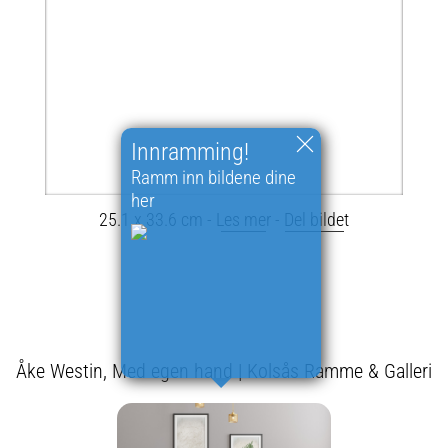
Innramming!
Ramm inn bildene dine
her
25.1 x 33.6 cm -
Les mer
-
Del bildet
Åke Westin, Med egen hand | Kolsås Ramme & Galleri