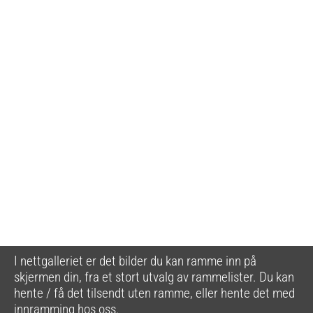
I nettgalleriet er det bilder du kan ramme inn på
skjermen din, fra et stort utvalg av rammelister. Du kan
hente / få det tilsendt uten ramme, eller hente det med
innramming hos oss.